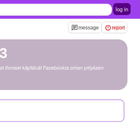
log in
message
report
23
net ihmiset käyttävät Facebookia oman yrityksen