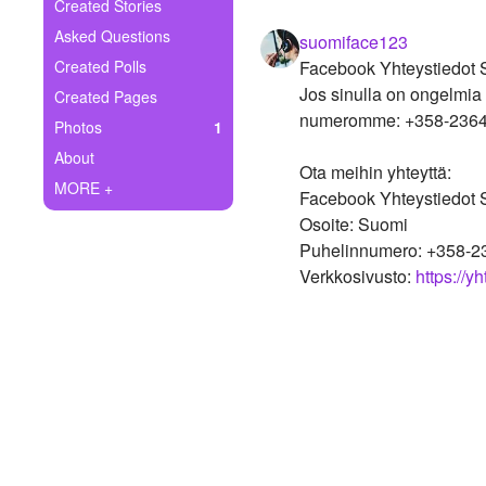
+
Created Stories
Write Story
Asked Questions
suomiface123
Ask Question
Created Polls
Facebook Yhteystiedot
Jos sinulla on ongelmia 
Created Pages
Create Poll
numeromme: +358-2364
Photos
1
Create Page
About
Ota meihin yhteyttä:
MORE +
Facebook Yhteystiedot
Osoite: Suomi
Puhelinnumero: +358-
Verkkosivusto:
https://