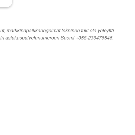
nut, markkinapaikkaongelmat tekninen tuki ota yhteyttä
ookin asiakaspalvelunumeroon Suomi +358-236476546.