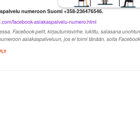
aspalvelu numeroon Suomi +358-236476546.
mi.com/facebook-asiakaspalvelu-numero.html
sa. Facebook-pelit, kirjautumisvirhe, lukittu, salasana unohtu
numeroon asiakaspalveluun, jos ei toimi tänään. soita Faceb
PLY