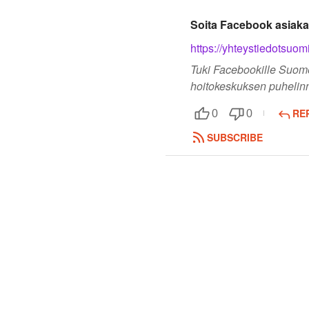
Soita Facebook asiak
https://yhteystiedotsuo
Tuki Facebookille Suomes
hoitokeskuksen puhelin
RE
0
0
SUBSCRIBE