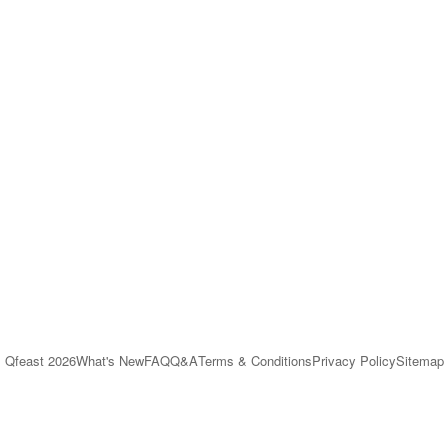
Qfeast
2026
What's New
FAQ
Q&A
Terms & Conditions
Privacy Policy
Sitemap