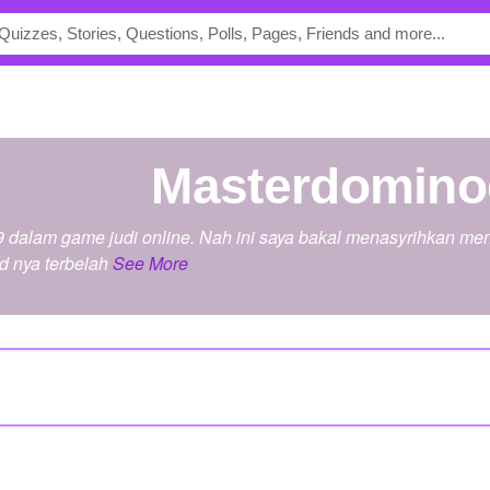
masterdomin
 dalam game judi online. Nah ini saya bakal menasyrihkan menu
rd nya terbelah
See More