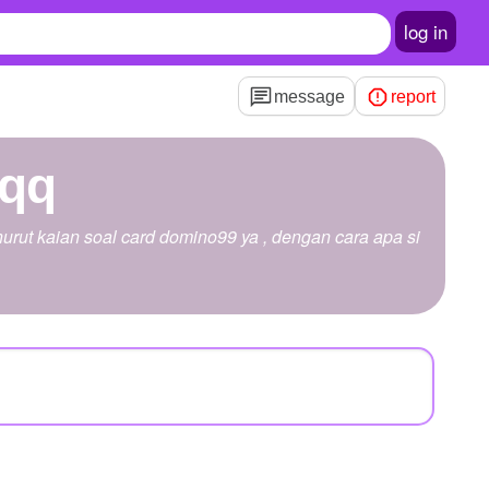
log in
message
report
oqq
rut kaian soal card domino99 ya , dengan cara apa si