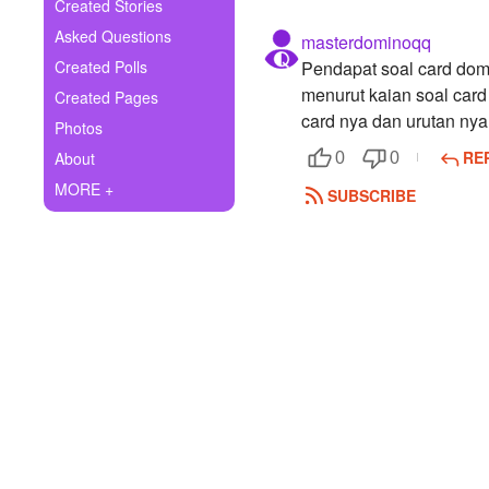
+
Created Stories
Write Story
Asked Questions
masterdominoqq
Ask Question
Created Polls
Pendapat soal card dom
menurut kaian soal card
Created Pages
Create Poll
card nya dan urutan nya
Photos
Create Page
RE
About
0
0
MORE +
SUBSCRIBE