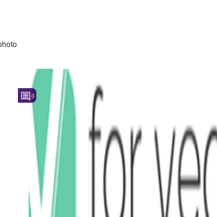
photo
0