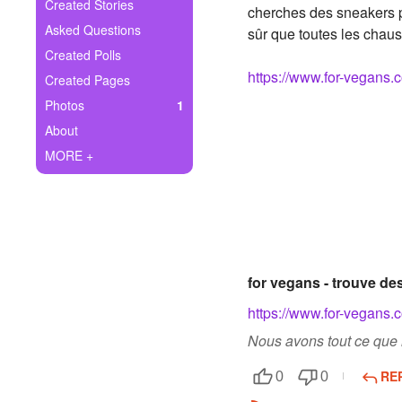
+
Created Stories
cherches des sneakers p
Write Story
Asked Questions
sûr que toutes les chauss
Ask Question
Created Polls
https://www.for-vegans.
Created Pages
Create Poll
Photos
1
Create Page
About
MORE +
for vegans - trouve de
https://www.for-vegans.
Nous avons tout ce que 
RE
0
0